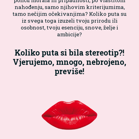
policu morala ili pripadnosti, po vlastitom
nahođenju, samo njihovim kriterijumima,
tamo nečijim očekivanjima? Koliko puta su
iz svega toga izuzeli tvoju prirodu ili
osobnost, tvoju esenciju, snove, želje i
ambicije?
Koliko puta si bila stereotip?!
Vjerujemo, mnogo, nebrojeno,
previše!