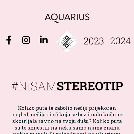
Koliko puta te zabolio nečiji prijekoran
pogled, nečija riječ koja se bez imalo kočnice
skotrljala ravno na tvoju dušu? Koliko puta
su te smjestili na neku samo njima znanu